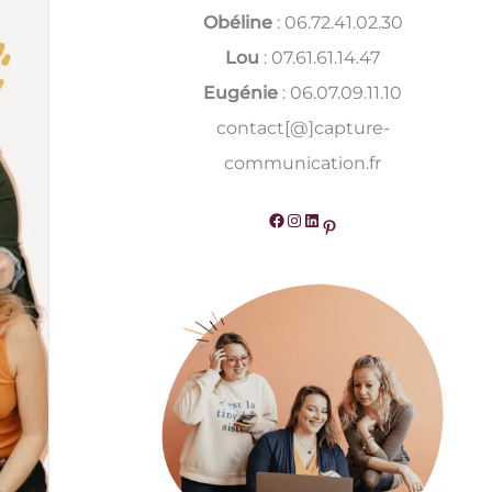
Obéline
: 06.72.41.02.30
Lou
: 07.61.61.14.47
Eugénie
: 06.07.09.11.10
contact[@]capture-
communication.fr
Facebook
Instagram
LinkedIn
Pinterest