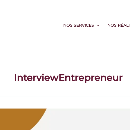
Aller
au
contenu
NOS SERVICES
NOS RÉAL
InterviewEntrepreneur