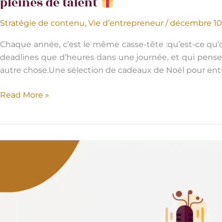
pleines de talent
Stratégie de contenu
,
Vie d’entrepreneur
/
décembre 10
Chaque année, c’est le même casse-tête :qu’est-ce qu’o
deadlines que d’heures dans une journée, et qui pense 
autre chose.Une sélection de cadeaux de Noël pour entr
Read More »
Noël
:
nos
idées
de
cadeaux
pour
entrepreneuses…
locales,