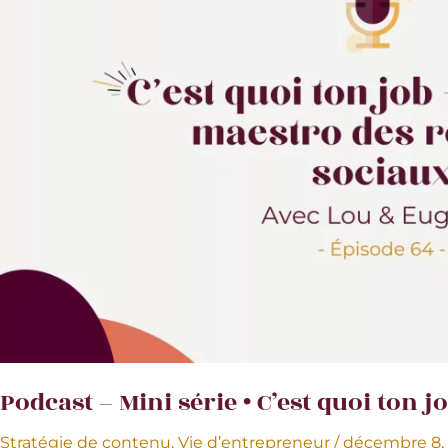
engagées
et
pleines
de
talent
Podcast – Mini série • C’est quoi ton 
Stratégie de contenu
,
Vie d’entrepreneur
/
décembre 8,