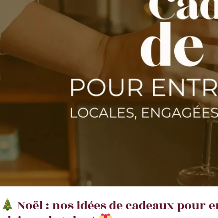
pour
ton
business
Noël : nos idées de cadeaux pour 