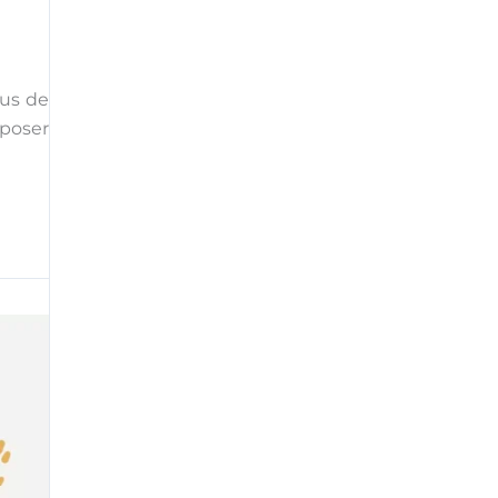
lus de
oposer