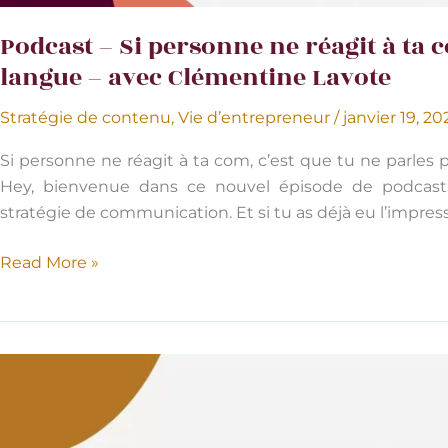
Podcast – Si personne ne réagit à ta c
langue – avec Clémentine Lavote
Stratégie de contenu
,
Vie d’entrepreneur
/
janvier 19, 2
Si personne ne réagit à ta com, c’est que tu ne parles
Hey, bienvenue dans ce nouvel épisode de podcast ! 
stratégie de communication. Et si tu as déjà eu l’impre
Podcast
Read More »
–
Si
personne
ne
réagit
à
ta