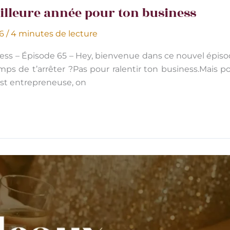
eilleure année pour ton business
26
/
4 minutes de lecture
iness – Épisode 65 – Hey, bienvenue dans ce nouvel épis
emps de t’arrêter ?Pas pour ralentir ton business.Mais po
t entrepreneuse, on