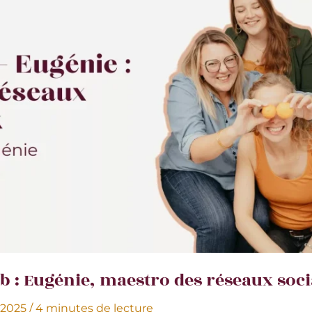
job : Eugénie, maestro des réseaux soc
 2025
/
4 minutes de lecture