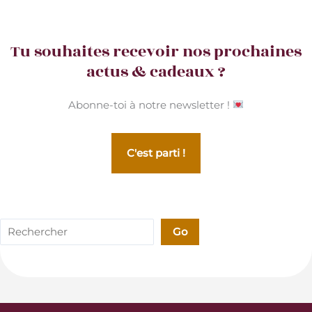
Tu souhaites recevoir nos prochaines
actus & cadeaux ?
Abonne-toi à notre newsletter !
C'est parti !
Rechercher
Go