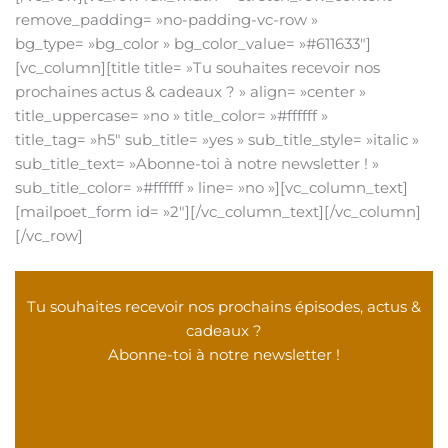
remove_padding= »no-padding-vc-row »
bg_type= »bg_color » bg_color_value= »#611633″]
[vc_column][title title= »Tu souhaites recevoir nos
prochaines actus & cadeaux ? » align= »center »
title_uppercase= »no » title_color= »#ffffff »
title_tag= »h5″ sub_title= »yes » sub_title_style= »italic »
sub_title_text= »Abonne-toi à notre newsletter ! »
sub_title_color= »#ffffff » line= »no »][vc_column_text]
[mailpoet_form id= »2″][/vc_column_text][/vc_column]
[/vc_row]
Tu souhaites recevoir nos prochains épisodes, actus &
cadeaux ?
Abonne-toi à notre newsletter !