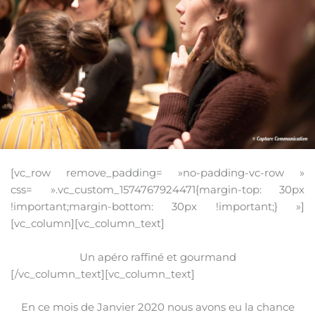
[vc_row remove_padding= »no-padding-vc-row »
css= ».vc_custom_1574767924471{margin-top: 30px
!important;margin-bottom: 30px !important;} »]
[vc_column][vc_column_text]
Un apéro raffiné et gourmand
[/vc_column_text][vc_column_text]
En ce mois de Janvier 2020 nous avons eu la chance