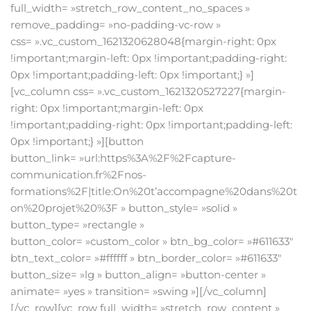
full_width= »stretch_row_content_no_spaces »
remove_padding= »no-padding-vc-row »
css= ».vc_custom_1621320628048{margin-right: 0px
!important;margin-left: 0px !important;padding-right:
0px !important;padding-left: 0px !important;} »]
[vc_column css= ».vc_custom_1621320527227{margin-
right: 0px !important;margin-left: 0px
!important;padding-right: 0px !important;padding-left:
0px !important;} »][button
button_link= »url:https%3A%2F%2Fcapture-
communication.fr%2Fnos-
formations%2F|title:On%20t’accompagne%20dans%20t
on%20projet%20%3F » button_style= »solid »
button_type= »rectangle »
button_color= »custom_color » btn_bg_color= »#611633″
btn_text_color= »#ffffff » btn_border_color= »#611633″
button_size= »lg » button_align= »button-center »
animate= »yes » transition= »swing »][/vc_column]
[/vc_row][vc_row full_width= »stretch_row_content »