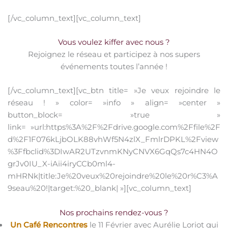
[/vc_column_text][vc_column_text]
Vous voulez kiffer avec nous ?
Rejoignez le réseau et participez à nos supers
événements toutes l’année !
[/vc_column_text][vc_btn title= »Je veux rejoindre le
réseau ! » color= »info » align= »center »
button_block= »true »
link= »url:https%3A%2F%2Fdrive.google.com%2Ffile%2F
d%2F1F076kLjbOLK88vhWf5N4zlX_FmlrDPKL%2Fview
%3Ffbclid%3DIwAR2UTzvnmKNyCNVX6GqQs7c4HN4O
grJv0IU_X-iAii4iryCCb0ml4-
mHRNk|title:Je%20veux%20rejoindre%20le%20r%C3%A
9seau%20!|target:%20_blank| »][vc_column_text]
Nos prochains rendez-vous ?
Un Café Rencontres
le 11 Février avec Aurélie Loriot qui