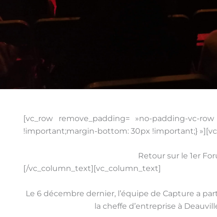
[vc_row remove_padding= »no-padding-vc-row 
!important;margin-bottom: 30px !important;} »][
Retour sur le 1er 
[/vc_column_text][vc_column_text]
Le 6 décembre dernier, l’équipe de Capture a par
la cheffe d’entreprise à Deauvil