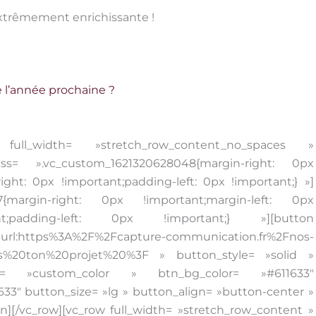
extrêmement enrichissante !
e l’année prochaine ?
row full_width= »stretch_row_content_no_spaces »
= ».vc_custom_1621320628048{margin-right: 0px
ight: 0px !important;padding-left: 0px !important;} »]
{margin-right: 0px !important;margin-left: 0px
nt;padding-left: 0px !important;} »][button
%2Fcapture-communication.fr%2Fnos-
ns%20ton%20projet%20%3F » button_style= »solid »
r= »custom_color » btn_bg_color= »#611633″
1633″ button_size= »lg » button_align= »button-center »
n][/vc_row][vc_row full_width= »stretch_row_content »