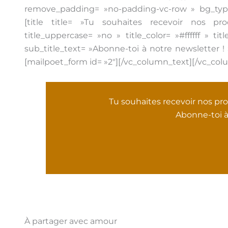
remove_padding= »no-padding-vc-row » bg_type
[title title= »Tu souhaites recevoir nos 
title_uppercase= »no » title_color= »#ffffff » tit
sub_title_text= »Abonne-toi à notre newsletter ! »
[mailpoet_form id= »2″][/vc_column_text][/vc_col
Tu souhaites recevoir nos pr
Abonne-toi à
À partager avec amour