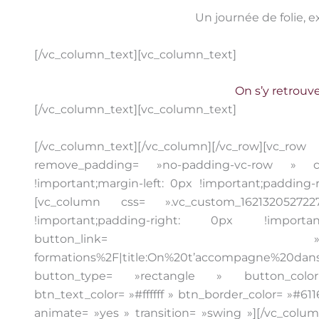
Un journée de folie, 
[/vc_column_text][vc_column_text]
On s’y retrouv
[/vc_column_text][vc_column_text]
[/vc_column_text][/vc_column][/vc_row][vc_
remove_padding= »no-padding-vc-row » css
!important;margin-left: 0px !important;padding-r
[vc_column css= ».vc_custom_1621320527227
!important;padding-right: 0px !importa
button_link= »url:https%3A%2F
formations%2F|title:On%20t’accompagne%20da
button_type= »rectangle » button_colo
btn_text_color= »#ffffff » btn_border_color= »#61
animate= »yes » transition= »swing »][/vc_colum