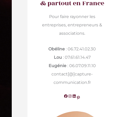
& partout en France
Pour faire rayonner les
entreprises, entrepreneurs &
associations.
Obéline
: 06.72.41.02.30
Lou
: 07.61.61.14.47
Eugénie
: 06.07.09.11.10
contact[@]capture-
communication.fr
Facebook
Instagram
LinkedIn
Pinterest