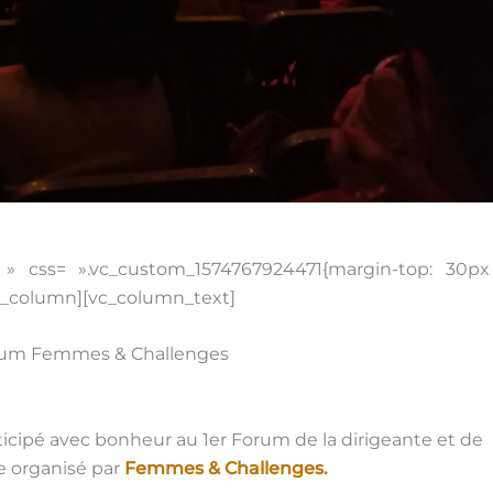
» css= ».vc_custom_1574767924471{margin-top: 30px
vc_column][vc_column_text]
Forum Femmes & Challenges
ticipé avec bonheur au 1er Forum de la dirigeante et de
le organisé par
Femmes & Challenges.