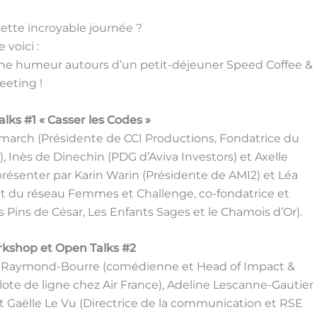
tte incroyable journée ?
e voici :
 humeur autours d’un petit-déjeuner Speed Coffee &
eeting !
alks #1 « Casser les Codes »
march (Présidente de CCI Productions, Fondatrice du
 Inès de Dinechin (PDG d’Aviva Investors) et Axelle
présenter par Karin Warin (Présidente de AMI2) et Léa
 et du réseau Femmes et Challenge, co-fondatrice et
 Pins de César, Les Enfants Sages et le Chamois d’Or).
orkshop et Open Talks #2
le Raymond-Bourre (comédienne et Head of Impact &
ilote de ligne chez Air France), Adeline Lescanne-Gautier
t Gaëlle Le Vu (Directrice de la communication et RSE