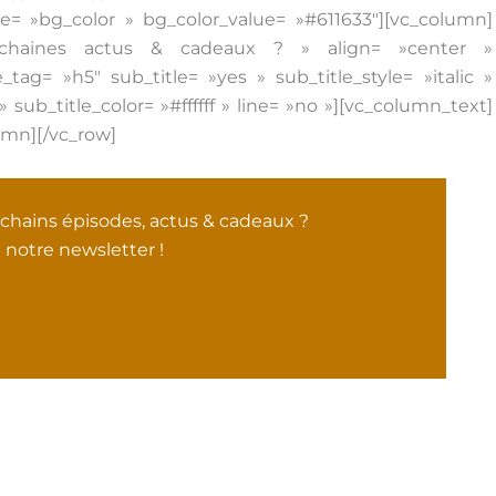
= »bg_color » bg_color_value= »#611633″][vc_column]
prochaines actus & cadeaux ? » align= »center »
le_tag= »h5″ sub_title= »yes » sub_title_style= »italic »
 sub_title_color= »#ffffff » line= »no »][vc_column_text]
umn][/vc_row]
ochains épisodes, actus & cadeaux ?
 notre newsletter !