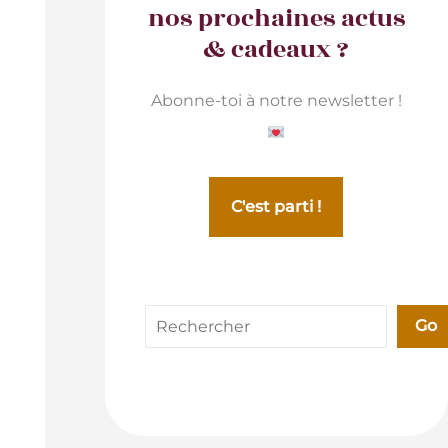
nos prochaines actus
& cadeaux ?
Abonne-toi à notre newsletter !
C'est parti !
Rechercher
Go