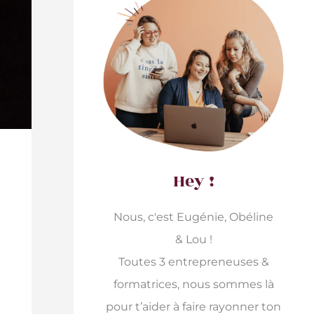
Hey !
Nous, c'est Eugénie, Obéline
& Lou !
Toutes 3 entrepreneuses &
formatrices, nous sommes là
pour t’aider à faire rayonner ton