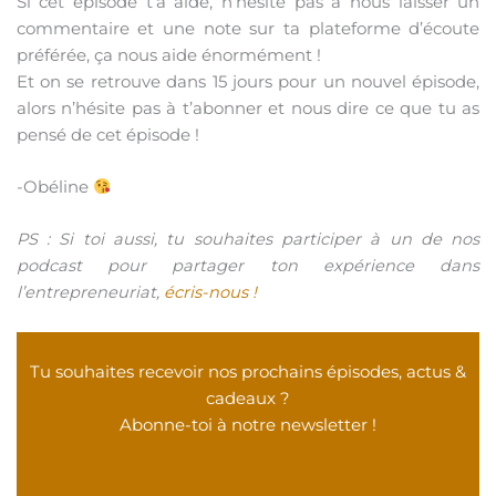
Si cet épisode t’a aidé, n’hésite pas à nous laisser un
commentaire et une note sur ta plateforme d’écoute
préférée, ça nous aide énormément !
Et on se retrouve dans 15 jours pour un nouvel épisode,
alors n’hésite pas à t’abonner et nous dire ce que tu as
pensé de cet épisode !
-Obéline
PS : Si toi aussi, tu souhaites participer à un de nos
podcast pour partager ton expérience dans
l’entrepreneuriat,
écris-nous !
Tu souhaites recevoir nos prochains épisodes, actus &
cadeaux ?
Abonne-toi à notre newsletter !