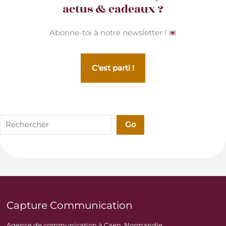
actus & cadeaux ?
Abonne-toi à notre newsletter !
C'est parti !
Rechercher
Go
Capture Communication
Agence de communication à Caen, Normandie.