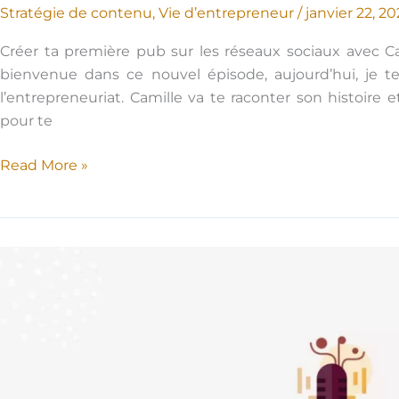
Stratégie de contenu
,
Vie d’entrepreneur
/
janvier 22, 2
Créer ta première pub sur les réseaux sociaux avec Ca
bienvenue dans ce nouvel épisode, aujourd’hui, je t
l’entrepreneuriat. Camille va te raconter son histoire 
pour te
Podcast
Read More »
–
Créer
ta
première
pub
sur
les
réseaux
sociaux
avec