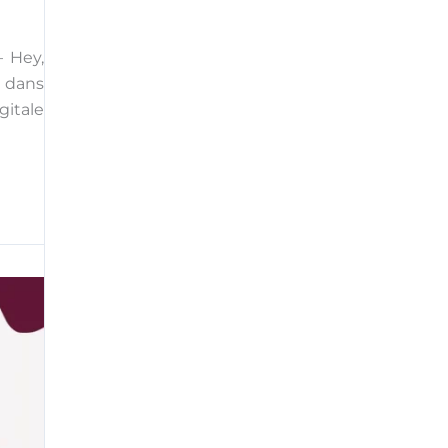
– Hey,
s dans
gitale