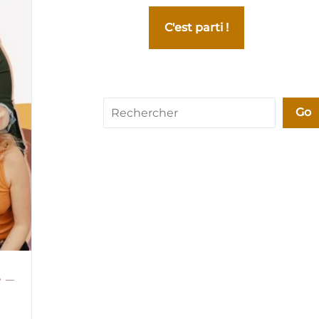
C'est parti !
Rechercher
Go
 –