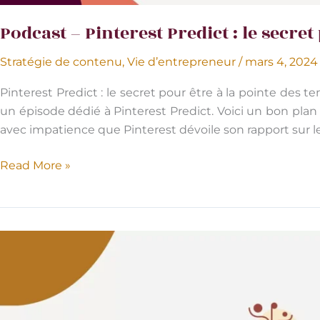
Podcast – Pinterest Predict : le secret
Stratégie de contenu
,
Vie d’entrepreneur
/
mars 4, 202
Pinterest Predict : le secret pour être à la pointe des t
un épisode dédié à Pinterest Predict. Voici un bon pla
avec impatience que Pinterest dévoile son rapport sur
Podcast
Read More »
–
Pinterest
Predict
:
le
secret
pour
être