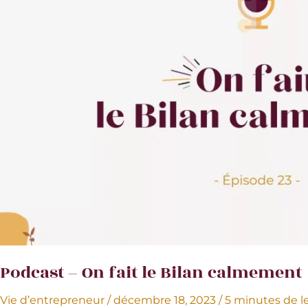
Camille
Celse
–
Experte
Publicité
Digitale
Podcast – On fait le Bilan calmement
Vie d’entrepreneur
/
décembre 18, 2023
/
5 minutes de l