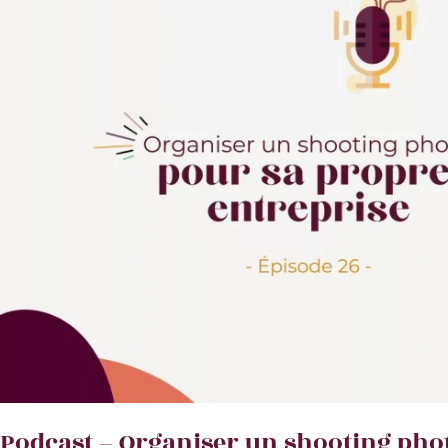
à
la
pointe
des
tendances
!
Podcast – Organiser un shooting pho