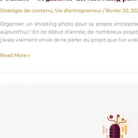
Stratégie de contenu
,
Vie d’entrepreneur
/
février 20, 2
Organiser un shooting photo pour sa propre entreprise 
aujourd’hui ! En ce début d’année, de nombreux proje
j’avais vraiment envie de te parler du projet que l’on a ré
Podcast
Read More »
–
Organiser
un
shooting
photo
pour
sa
propre
entreprise