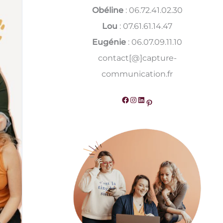
Obéline
: 06.72.41.02.30
Lou
: 07.61.61.14.47
Eugénie
: 06.07.09.11.10
contact[@]capture-
communication.fr
Facebook
Instagram
LinkedIn
Pinterest