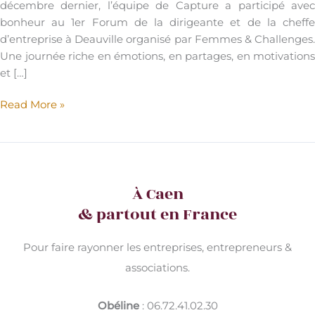
décembre dernier, l’équipe de Capture a participé avec
bonheur au 1er Forum de la dirigeante et de la cheffe
d’entreprise à Deauville organisé par Femmes & Challenges.
Une journée riche en émotions, en partages, en motivations
et […]
Retour
Read More »
sur
le
1er
Forum
À Caen
Femmes
&
& partout en France
Challenges
Pour faire rayonner les entreprises, entrepreneurs &
associations.
Obéline
: 06.72.41.02.30