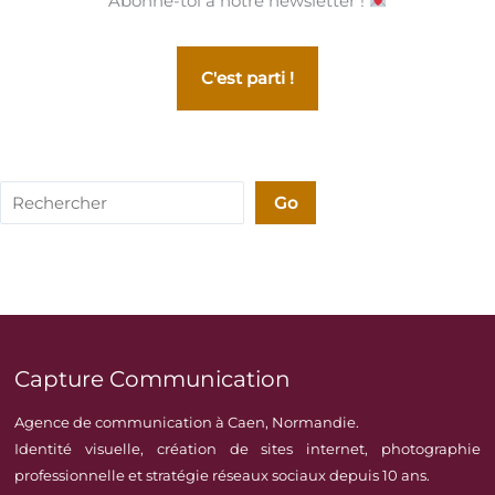
Abonne-toi à notre newsletter !
C'est parti !
Rechercher
Go
Capture Communication
Agence de communication à Caen, Normandie.
Identité visuelle, création de sites internet, photographie
professionnelle et stratégie réseaux sociaux depuis 10 ans.