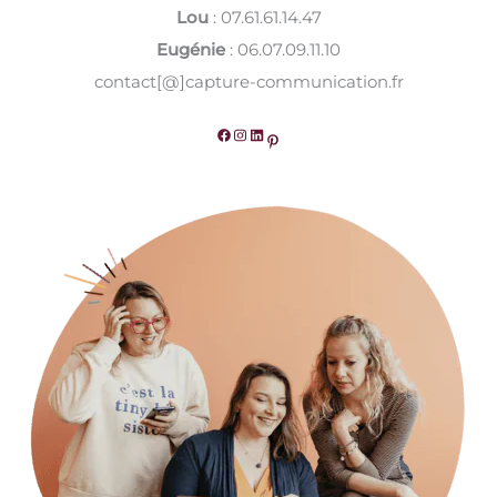
Lou
: 07.61.61.14.47
Eugénie
: 06.07.09.11.10
contact[@]capture-communication.fr
Facebook
Instagram
LinkedIn
Pinterest