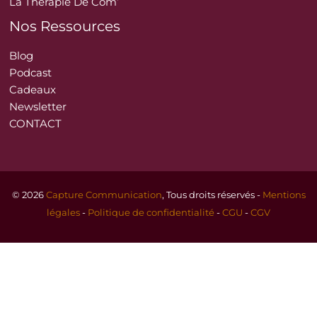
La Thérapie De Com’
Nos Ressources
Blog
Podcast
Cadeaux
Newsletter
CONTACT
© 2026
Capture Communication
, Tous droits réservés -
Mentions
légales
-
Politique de confidentialité
-
CGU
-
CGV