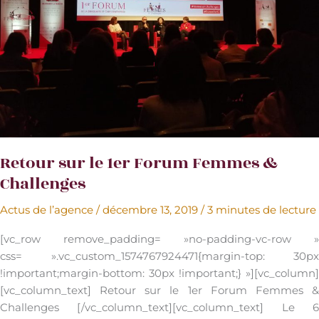
Retour sur le 1er Forum Femmes &
Challenges
Actus de l’agence
/
décembre 13, 2019
/
3 minutes de lecture
[vc_row remove_padding= »no-padding-vc-row »
css= ».vc_custom_1574767924471{margin-top: 30px
!important;margin-bottom: 30px !important;} »][vc_column]
[vc_column_text] Retour sur le 1er Forum Femmes &
Challenges [/vc_column_text][vc_column_text] Le 6