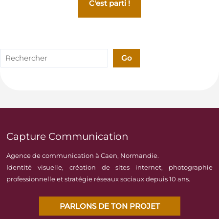
C'est parti !
Rechercher
Go
Capture Communication
Agence de communication à Caen, Normandie.
Identité visuelle, création de sites internet, photographie
professionnelle et stratégie réseaux sociaux depuis 10 ans.
PARLONS DE TON PROJET