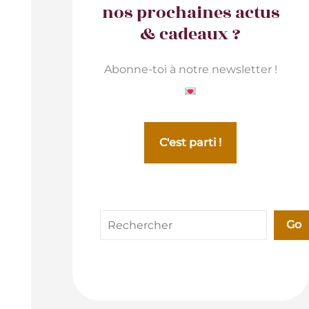
nos prochaines actus
& cadeaux ?
Abonne-toi à notre newsletter !
C'est parti !
Rechercher
Go