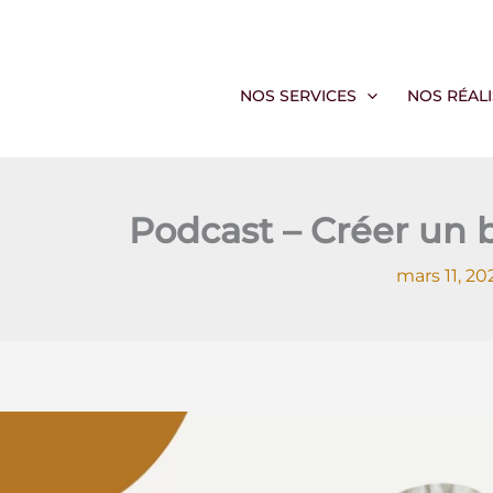
Aller
au
contenu
NOS SERVICES
NOS RÉAL
Podcast – Créer un b
mars 11, 2