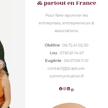
& partout en France
Pour faire rayonner les
entreprises, entrepreneurs &
associations.
Obéline
: 06.72.41.02.30
Lou
: 07.61.61.14.47
Eugénie
: 06.07.09.11.10
contact[@]capture-
communication.fr
Facebook
Instagram
LinkedIn
Pinterest