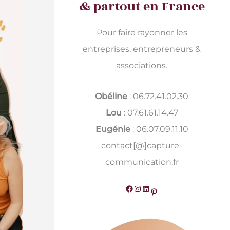
& partout en France
Pour faire rayonner les
entreprises, entrepreneurs &
associations.
Obéline
: 06.72.41.02.30
Lou
: 07.61.61.14.47
Eugénie
: 06.07.09.11.10
contact[@]capture-
communication.fr
Facebook
Instagram
LinkedIn
Pinterest