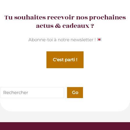
Tu souhaites recevoir nos prochaines
actus & cadeaux ?
Abonne-toi à notre newsletter !
C'est parti !
Rechercher
Go