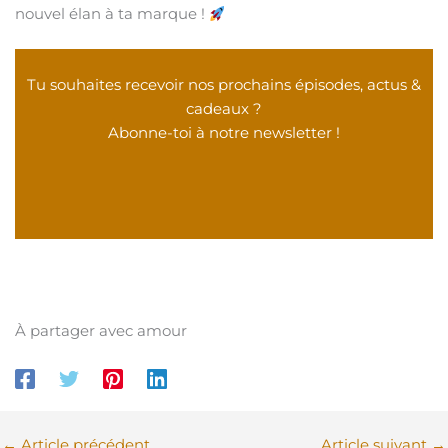
nouvel élan à ta marque !
Tu souhaites recevoir nos prochains épisodes, actus &
cadeaux ?
Abonne-toi à notre newsletter !
À partager avec amour
←
Article précédent
Article suivant
→