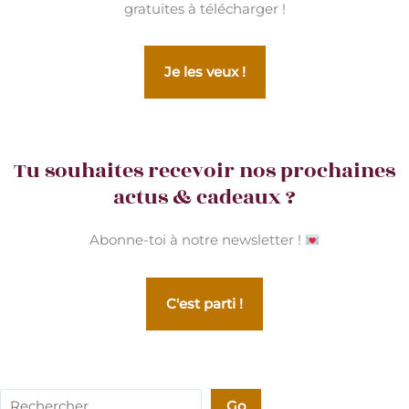
gratuites à télécharger !
Je les veux !
Tu souhaites recevoir nos prochaines
actus & cadeaux ?
Abonne-toi à notre newsletter !
C'est parti !
Rechercher
Go