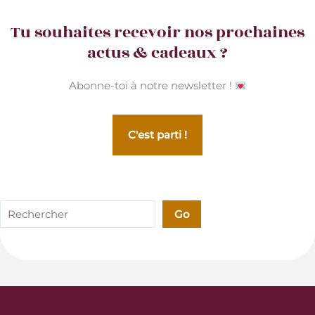
Tu souhaites recevoir nos prochaines
actus & cadeaux ?
Abonne-toi à notre newsletter !
C'est parti !
Rechercher
Go