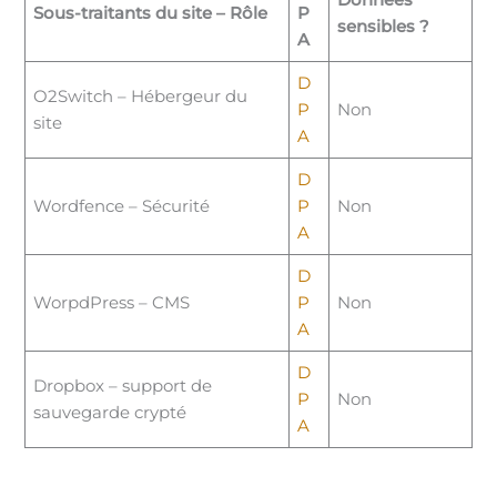
Sous-traitants du site – Rôle
P
sensibles ?
A
D
O2Switch – Hébergeur du
P
Non
site
A
D
Wordfence – Sécurité
P
Non
A
D
WorpdPress – CMS
P
Non
A
D
Dropbox – support de
P
Non
sauvegarde crypté
A