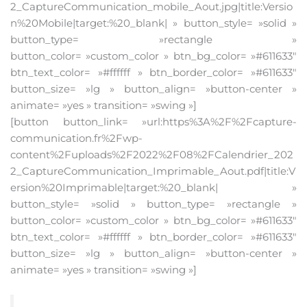
2_CaptureCommunication_mobile_Aout.jpg|title:Versio
n%20Mobile|target:%20_blank| » button_style= »solid »
button_type= »rectangle »
button_color= »custom_color » btn_bg_color= »#611633″
btn_text_color= »#ffffff » btn_border_color= »#611633″
button_size= »lg » button_align= »button-center »
animate= »yes » transition= »swing »]
[button button_link= »url:https%3A%2F%2Fcapture-
communication.fr%2Fwp-
content%2Fuploads%2F2022%2F08%2FCalendrier_202
2_CaptureCommunication_Imprimable_Aout.pdf|title:V
ersion%20Imprimable|target:%20_blank| »
button_style= »solid » button_type= »rectangle »
button_color= »custom_color » btn_bg_color= »#611633″
btn_text_color= »#ffffff » btn_border_color= »#611633″
button_size= »lg » button_align= »button-center »
animate= »yes » transition= »swing »]