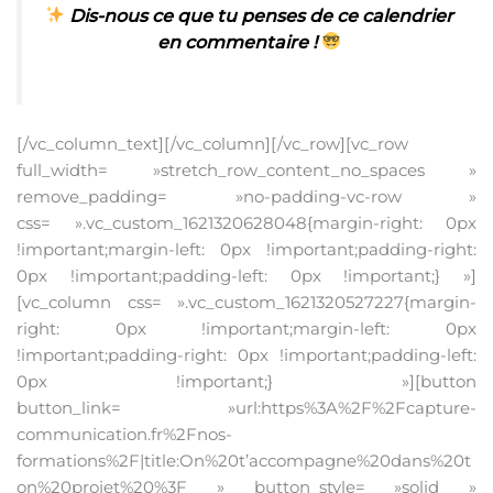
Dis-nous ce que tu penses de ce calendrier
en commentaire !
[/vc_column_text][/vc_column][/vc_row][vc_row
full_width= »stretch_row_content_no_spaces »
remove_padding= »no-padding-vc-row »
css= ».vc_custom_1621320628048{margin-right: 0px
!important;margin-left: 0px !important;padding-right:
0px !important;padding-left: 0px !important;} »]
[vc_column css= ».vc_custom_1621320527227{margin-
right: 0px !important;margin-left: 0px
!important;padding-right: 0px !important;padding-left:
0px !important;} »][button
button_link= »url:https%3A%2F%2Fcapture-
communication.fr%2Fnos-
formations%2F|title:On%20t’accompagne%20dans%20t
on%20projet%20%3F » button_style= »solid »