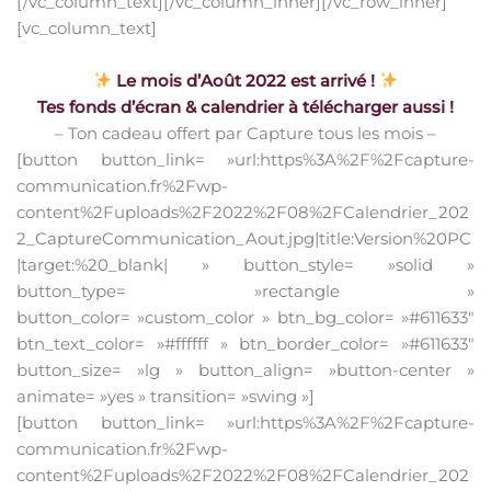
[/vc_column_text][/vc_column_inner][/vc_row_inner]
[vc_column_text]
Le mois d’Août 2022 est arrivé !
Tes fonds d’écran & calendrier à télécharger aussi !
– Ton cadeau offert par Capture tous les mois –
[button button_link= »url:https%3A%2F%2Fcapture-
communication.fr%2Fwp-
content%2Fuploads%2F2022%2F08%2FCalendrier_202
2_CaptureCommunication_Aout.jpg|title:Version%20PC
|target:%20_blank| » button_style= »solid »
button_type= »rectangle »
button_color= »custom_color » btn_bg_color= »#611633″
btn_text_color= »#ffffff » btn_border_color= »#611633″
button_size= »lg » button_align= »button-center »
animate= »yes » transition= »swing »]
[button button_link= »url:https%3A%2F%2Fcapture-
communication.fr%2Fwp-
content%2Fuploads%2F2022%2F08%2FCalendrier_202