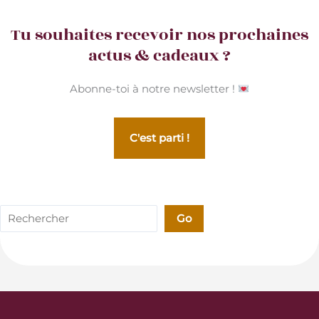
Tu souhaites recevoir nos prochaines
actus & cadeaux ?
Abonne-toi à notre newsletter !
C'est parti !
Rechercher
Go