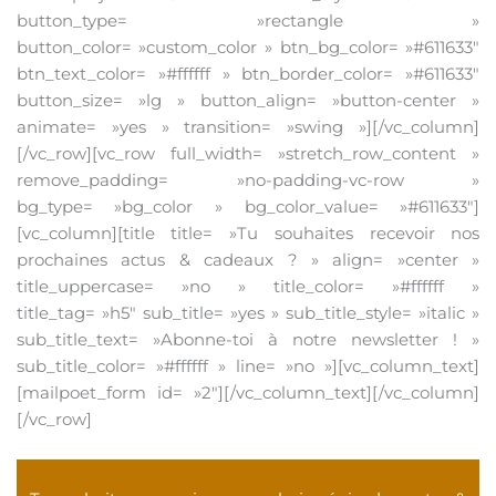
button_type= »rectangle »
button_color= »custom_color » btn_bg_color= »#611633″
btn_text_color= »#ffffff » btn_border_color= »#611633″
button_size= »lg » button_align= »button-center »
animate= »yes » transition= »swing »][/vc_column]
[/vc_row][vc_row full_width= »stretch_row_content »
remove_padding= »no-padding-vc-row »
bg_type= »bg_color » bg_color_value= »#611633″]
[vc_column][title title= »Tu souhaites recevoir nos
prochaines actus & cadeaux ? » align= »center »
title_uppercase= »no » title_color= »#ffffff »
title_tag= »h5″ sub_title= »yes » sub_title_style= »italic »
sub_title_text= »Abonne-toi à notre newsletter ! »
sub_title_color= »#ffffff » line= »no »][vc_column_text]
[mailpoet_form id= »2″][/vc_column_text][/vc_column]
[/vc_row]