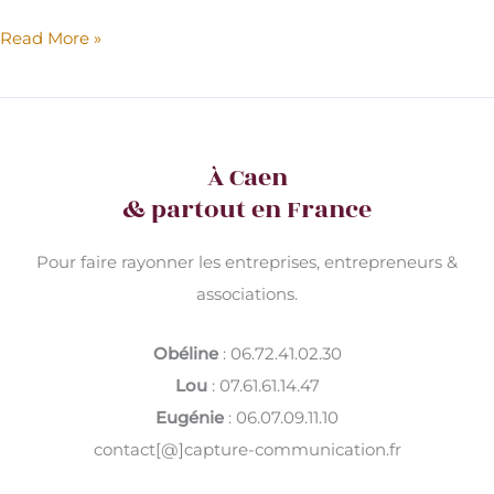
Read More »
Keep
Going
–
Nos
À Caen
conseils
&
& partout en France
les
aides
Pour faire rayonner les entreprises, entrepreneurs &
aux
associations.
entreprises
face
Obéline
: 06.72.41.02.30
à
la
Lou
: 07.61.61.14.47
COVID-
Eugénie
: 06.07.09.11.10
19
contact[@]capture-communication.fr