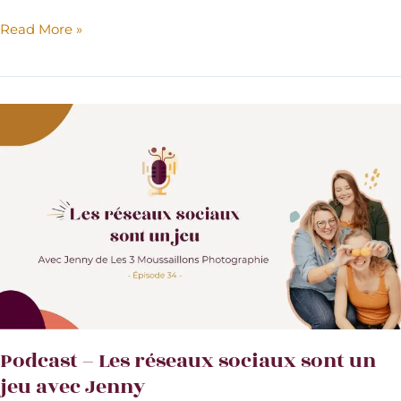
Podcast
Read More »
–
Ton
entreprise
doit-
elle
être
sur
TikTok
en
2024
?
Avec
Aurélia
Experte
&
Podcast – Les réseaux sociaux sont un
Coach
jeu avec Jenny
Tiktok