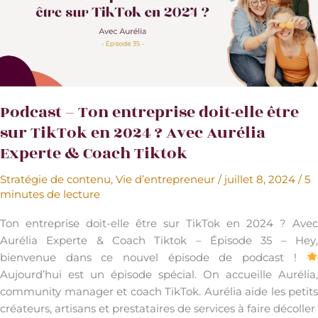
de
Mélanie
Özgenler
pour
créer
une
marque
Podcast – Ton entreprise doit-elle être
inoubliable
sur TikTok en 2024 ? Avec Aurélia
Experte & Coach Tiktok
Stratégie de contenu
,
Vie d’entrepreneur
/
juillet 8, 2024
/
5
minutes de lecture
Ton entreprise doit-elle être sur TikTok en 2024 ? Avec
Aurélia Experte & Coach Tiktok – Épisode 35 – Hey,
bienvenue dans ce nouvel épisode de podcast !
Aujourd’hui est un épisode spécial. On accueille Aurélia,
community manager et coach TikTok. Aurélia aide les petits
créateurs, artisans et prestataires de services à faire décoller