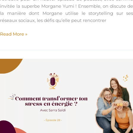
invitée la superbe Morgane Yumi ! Ensemble, on discute de
la manière dont Morgane utilise le storytelling sur ses
réseaux sociaux, les défis qu’elle peut rencontrer
Podcast
Read More »
–
L’impact
du
storytelling
sur
les
réseaux
sociaux
–
Avec
Morgane
Yumi