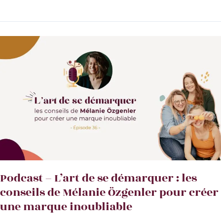
–
Prépare
ton
dernier
trimestre
avec
Lou
Podcast – L’art de se démarquer : les
conseils de Mélanie Özgenler pour créer
une marque inoubliable