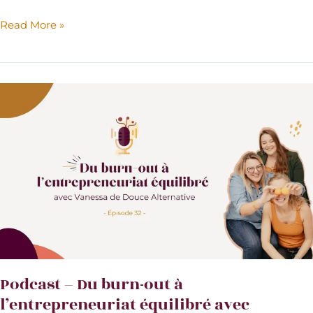
Podcast
Read More »
–
J’ai
un
mari
expert
en
IA
!
Podcast – Du burn-out à
l’entrepreneuriat équilibré avec