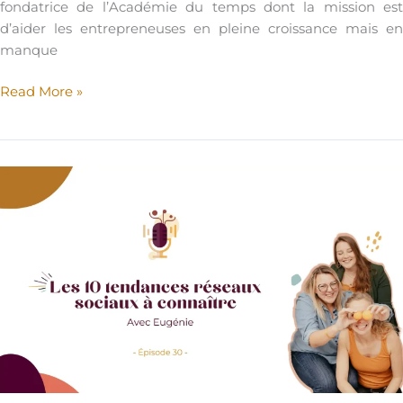
fondatrice de l’Académie du temps dont la mission est
d’aider les entrepreneuses en pleine croissance mais en
manque
Podcast
Read More »
–
Développer
ton
entreprise
sans
sacrifier
ta
santé
:
Les
conseils
d’Amélie
Canhan