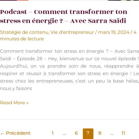
Podcast – Comment transformer ton
stress en énergie ? – Avec Sarra Saïdi
Stratégie de contenu
,
Vie d’entrepreneur
/
mars 19, 2024
/
4
minutes de lecture
Comment transformer ton stress en énergie ? – Avec Sarra
Saïdi – Épisode 28 – Hey, bienvenue sur ce nouvel épisode !
Aujourd’hui, on va prendre soin de nous, réapprendre à
respirer et réussir à transformer son stress en énergie ! Le
stress chez les entrepreneuses, c’est un peu la base hélas,
nous y faisons
Podcast
Read More »
–
Comment
transformer
ton
←
Précédent
1
…
6
7
8
…
11