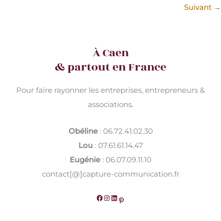
stress
Suivant
→
en
énergie
?
–
À Caen
Avec
& partout en France
Sarra
Saïdi
Pour faire rayonner les entreprises, entrepreneurs &
associations.
Obéline
: 06.72.41.02.30
Lou
: 07.61.61.14.47
Eugénie
: 06.07.09.11.10
contact[@]capture-communication.fr
Facebook
Instagram
LinkedIn
Pinterest