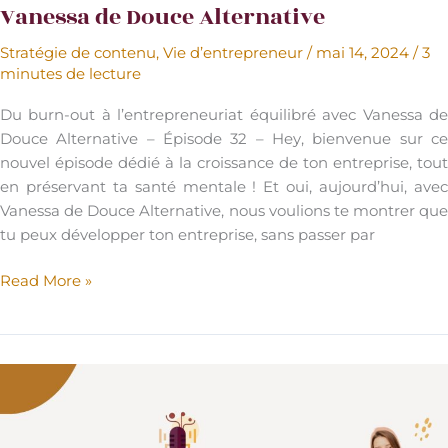
Vanessa de Douce Alternative
Stratégie de contenu
,
Vie d’entrepreneur
/
mai 14, 2024
/
3
minutes de lecture
Du burn-out à l’entrepreneuriat équilibré avec Vanessa de
Douce Alternative – Épisode 32 – Hey, bienvenue sur ce
nouvel épisode dédié à la croissance de ton entreprise, tout
en préservant ta santé mentale ! Et oui, aujourd’hui, avec
Vanessa de Douce Alternative, nous voulions te montrer que
tu peux développer ton entreprise, sans passer par
Podcast
Read More »
–
Du
burn-
out
à
l’entrepreneuriat
équilibré