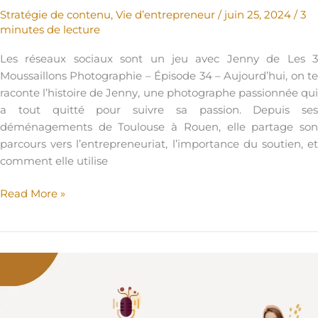
Stratégie de contenu
,
Vie d’entrepreneur
/
juin 25, 2024
/
3
minutes de lecture
Les réseaux sociaux sont un jeu avec Jenny de Les 3
Moussaillons Photographie – Épisode 34 – Aujourd’hui, on te
raconte l’histoire de Jenny, une photographe passionnée qui
a tout quitté pour suivre sa passion. Depuis ses
déménagements de Toulouse à Rouen, elle partage son
parcours vers l’entrepreneuriat, l’importance du soutien, et
comment elle utilise
Podcast
Read More »
–
Les
réseaux
sociaux
sont
un
jeu