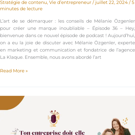
Stratégie de contenu
,
Vie d’entrepreneur
/
juillet 22, 2024
/
5
minutes de lecture
L’art de se démarquer : les conseils de Mélanie Özgenler
pour créer une marque inoubliable – Épisode 36 – Hey,
bienvenue dans ce nouvel épisode de podcast ! Aujourd’hui,
on a eu la joie de discuter avec Mélanie Özgenler, experte
en marketing et communication et fondatrice de l’agence
La Klaque. Ensemble, nous avons abordé l’art
Podcast
Read More »
–
L’art
de
se
démarquer
:
les
conseils