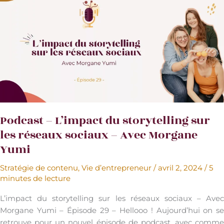
sociaux
à
connaître
en
2024
Podcast – L’impact du storytelling sur
les réseaux sociaux – Avec Morgane
Yumi
Stratégie de contenu
,
Vie d’entrepreneur
/
avril 2, 2024
/
5
minutes de lecture
L’impact du storytelling sur les réseaux sociaux – Avec
Morgane Yumi – Épisode 29 – Hellooo ! Aujourd’hui on se
retrouve pour un nouvel épisode de podcast, avec comme