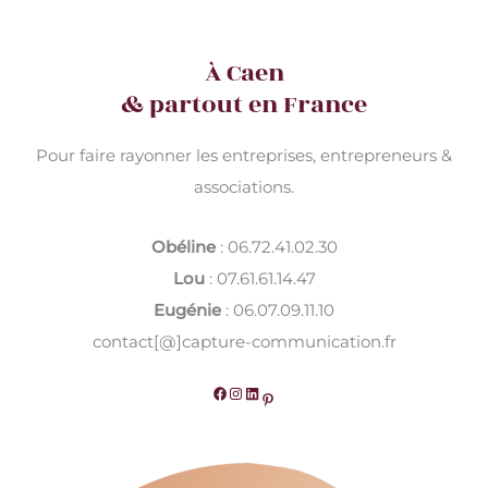
Tes
fonds
À Caen
d’écran
& partout en France
&
calendrier
de
Pour faire rayonner les entreprises, entrepreneurs &
Janvier
associations.
2022
!
Obéline
: 06.72.41.02.30
Lou
: 07.61.61.14.47
Eugénie
: 06.07.09.11.10
contact[@]capture-communication.fr
Facebook
Instagram
LinkedIn
Pinterest