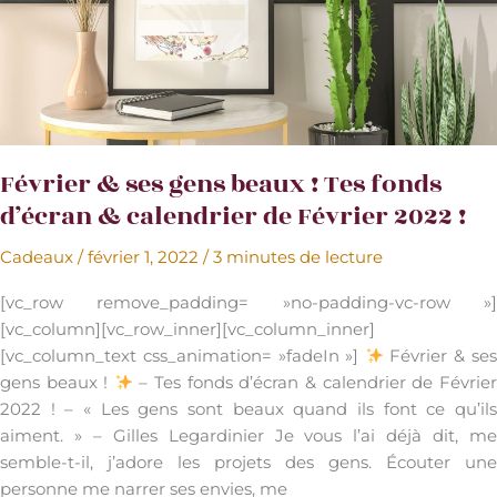
de
Mars
2022
!
Février & ses gens beaux ! Tes fonds
d’écran & calendrier de Février 2022 !
Cadeaux
/
février 1, 2022
/
3 minutes de lecture
[vc_row remove_padding= »no-padding-vc-row »]
[vc_column][vc_row_inner][vc_column_inner]
[vc_column_text css_animation= »fadeIn »]
Février & se
gens beaux !
– Tes fonds d’écran & calendrier de Février
2022 ! – « Les gens sont beaux quand ils font ce qu’ils
aiment. » – Gilles Legardinier Je vous l’ai déjà dit, me
semble-t-il, j’adore les projets des gens. Écouter une
personne me narrer ses envies, me