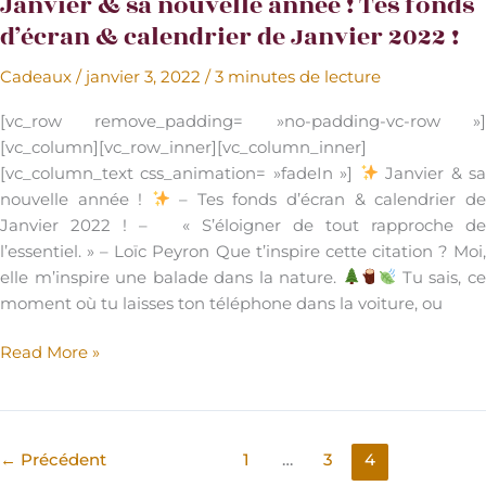
Janvier & sa nouvelle année ! Tes fonds
d’écran & calendrier de Janvier 2022 !
Cadeaux
/
janvier 3, 2022
/
3 minutes de lecture
[vc_row remove_padding= »no-padding-vc-row »]
[vc_column][vc_row_inner][vc_column_inner]
[vc_column_text css_animation= »fadeIn »]
Janvier & sa
nouvelle année !
– Tes fonds d’écran & calendrier d
Janvier 2022 ! – « S’éloigner de tout rapproche de
l’essentiel. » – Loïc Peyron Que t’inspire cette citation ? Moi,
elle m’inspire une balade dans la nature.
Tu sais, c
moment où tu laisses ton téléphone dans la voiture, ou
Janvier
Read More »
&
sa
nouvelle
année
←
Précédent
1
…
3
4
!