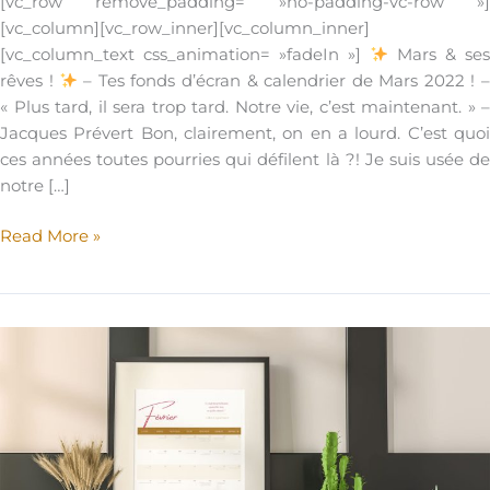
[vc_row remove_padding= »no-padding-vc-row »]
[vc_column][vc_row_inner][vc_column_inner]
[vc_column_text css_animation= »fadeIn »]
Mars & se
rêves !
– Tes fonds d’écran & calendrier de Mars 2022 ! 
« Plus tard, il sera trop tard. Notre vie, c’est maintenant. » –
Jacques Prévert Bon, clairement, on en a lourd. C’est quoi
ces années toutes pourries qui défilent là ?! Je suis usée de
notre […]
Mars
Read More »
&
ses
rêves
!
Tes
fonds
d’écran
&
calendrier