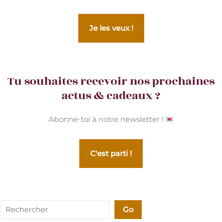
Je les veux !
Tu souhaites recevoir nos prochaines
actus & cadeaux ?
Abonne-toi à notre newsletter !
C'est parti !
Rechercher
Go