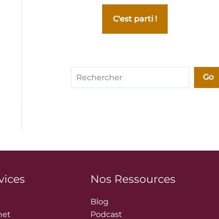
C'est parti !
Rechercher
Go
vices
Nos Ressources
Blog
net
Podcast