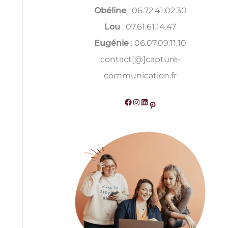
Obéline
: 06.72.41.02.30
Lou
: 07.61.61.14.47
Eugénie
: 06.07.09.11.10
contact[@]capture-
communication.fr
Facebook
Instagram
LinkedIn
Pinterest