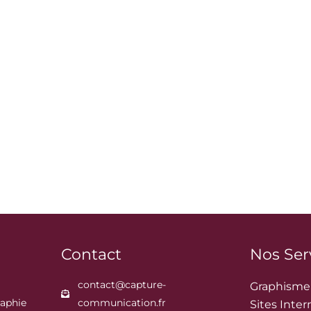
Contact
Nos Ser
contact@capture-
Graphisme
aphie
communication.fr
Sites Inter