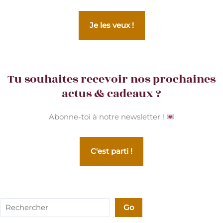
Je les veux !
Tu souhaites recevoir nos prochaines
actus & cadeaux ?
Abonne-toi à notre newsletter !
C'est parti !
Rechercher
Go