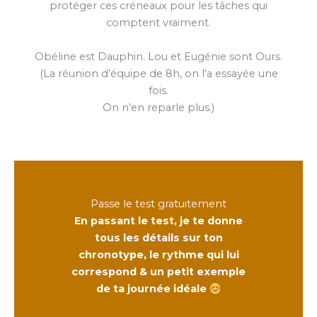
protéger ces créneaux pour les tâches qui
comptent vraiment.
Obéline est Dauphin. Lou et Eugénie sont Ours.
(La réunion d’équipe de 8h, on l’a essayée une
fois.
On n’en reparle plus.)
Passe le test gratuitement
En passant le test, je te donne
tous les détails sur ton
chronotype, le rythme qui lui
correspond & un petit exemple
de ta journée idéale